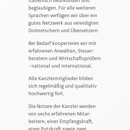
Italie­nisch beurkunden und
beglau­bigen. Für alle weiteren
Sprachen verfügen wir über ein
gutes Netz­werk aus vereidigten
Dol­metschern und Über­setzern.
Bei Bedarf kooperieren wir mit
erfah­renen Anwälten, Steuer­
beratern und Wirt­schafts­prüfern
- national und inter­national.
Alle Kanzleimitglieder bilden
sich re­gel­mäßig und qualitativ
hoch­wertig fort.
Die Notare der Kanzlei werden
von sechs erfah­renen Mitar­
beitern, einer Empfangskraft,
einer Putz­kraft sowie zwei