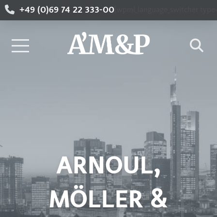
+49 (0)69 74 22 333-00
[wpml_language_switcher type=
ARNOUL,
MÖLLER &